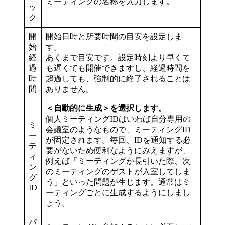
ミーティングの名称を入力します。
ッ
ク
開
開始日時と所要時間の目安を設定しま
始
す。
経
あくまで目安です。設定時刻より早くて
過
も遅くても開催できますし、経過時間を
時
超過しても、強制的に終了されることは
間
ありません。
＜自動的に生成＞を選択します。
個人ミーティングIDはいわば自分専用の
ミ
会議室のようなもので、ミーティングID
ー
が固定されます。毎回、IDを通知する必
テ
要がないため便利なようにみえますが、
ィ
例えば「ミーティングが長引いた際、次
ン
のミーティングのゲストが入室してしま
グ
う」といった問題が生じます。通常はミ
ID
ーティングごとに生成するようにしまし
ょう。
パ