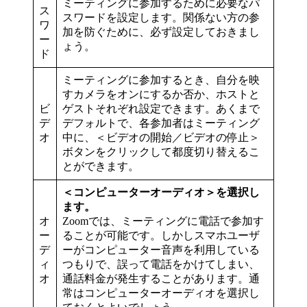
ミーティングに参加するために必要なパ
ス
スワードを設定します。関係ない方の参
ワ
加を防ぐために、必ず設定しておきまし
ー
ょう。
ド
ミーティングに参加するとき、自分を映
すカメラをオンにするか否か、ホストと
ビ
ゲストそれぞれ設定できます。あくまで
デ
デフォルトで、各参加者はミーティング
オ
中に、＜ビデオの開始／ビデオの停止＞
ボタンをクリックして都度切り替えるこ
とができます。
＜コンピューターオーディオ＞を選択し
ます。
オ
Zoomでは、ミーティングに電話で参加す
ー
ることが可能です。しかしスマホユーザ
デ
ーがコンピューター音声を利用している
ィ
つもりで、誤って電話をかけてしまい、
オ
通話料金が発生することがあります。通
常はコンピューターオーディオを選択し