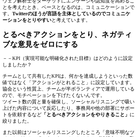
ウェブ解析士をターゲットにエンゲージや認知度を高めるこ
とを考えたとき、ベースとなるのは、コミュニケーションで
す。
Twitterのほうが言語を主体としているのでコミュニケ
ーションをとりやすい
と考えています。
とるべきアクションをとり、ネガティ
ブな意見をゼロにする
－－KPI（実現可能な明確化された目標）はどのように設定
しましたか？
チームとして共有したKPIは、何かを達成しようといった数
値ではなく「アクションがとれること」に設定しています。
協会という性質上、チームが半ボランティアで運用している
ので、モチベーションを下げたくないんです。
ツイート数の質と量を確保し、ソーシャルリスニングで吸い
上げた内容について反応したり、事務局や他の部署にサポー
トを依頼するなど
「とるべきアクションをやりきること」
に
絞りました。
また以前はソーシャルリスニングしたところ「意味不明なツ