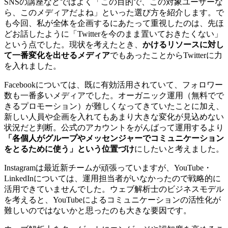
SNSの講座などではよく「この目的で、この対象ユーザーな
ら、このメディアだよね」といった選び方を紹介します。で
も今回、私が全体を企画するにあたって重視したのは、先ほ
どお話したように「Twitterを今のまま置いておきたくない」
という点でした。現状を考えたとき、
かけるリソースに対し
て一番変化を出せるメディア
でもあったことからTwitterに力
を入れました。
Facebookについては、既に有効活用されていて、フォロワー
数も一番多いメディアでした。オーガニック運用（無料でで
きるプロモーション）が難しくなってきていたことに加え、
新しい人員や企画を入れてもあまり大きな変化が見込めない
状況だと判断。公式のアカウントをがんばって運用するより
「各個人がグループやメッセンジャーでコミュニケーション
をとるために使う」という位置づけ
にしたいと考えました。
Instagramは最近新チームが頑張っていますが、YouTube・
LinkedInについては、運用担当者がいなかったので戦略的に
活用できていませんでした。ウェブ解析士のビジネスモデル
を考えると、YouTubeによるコミュニケーションの活性化が
難しいのではないかと思ったのも大きな要因です。