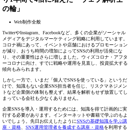
の輪」
Web制作全般
TwitterやInstagram、Facebookなど、多くの企業がソーシャル
メディアをデジタルマーケティング戦略に利用しています。
コロナ禍にあって、イベントや店舗におけるプロモーション
が減り、おうち時間の増加によってSNSの利用が活発にな
り、その重要性はさらに増しました。ウィズコロナ・アフタ
ーコロナに向け、すでに戦略や運用を見直し、投資拡大する
傾向もみられます。
しかし一方で、いまだ「個人でSNSを使っている」というだ
けで、知識もない企業SNS担当者を任じ、リスクマネジメン
トなど企業側の体制も整えず、結果を解析もせず放置してし
まっている会社も少なくありません。
企業SNSを導入・運用するためには、知識を得て計画的に実
行する必要があります。インターネットや書籍で学ぶのもよ
いでしょう。先日お伝えしたように
SNSの基礎知識を学ぶ講
座・資格
、
SNS運用管理者を養成する講座・資格
を利用する