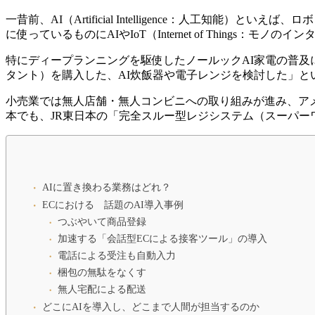
一昔前、AI（Artificial Intelligence：人
に使っているものにAIやIoT（Internet of Things：
特にディープランニングを駆使したノールックAI家電の普及には目
タント）を購入した、AI炊飯器や電子レンジを検討した」と
小売業では無人店舗・無人コンビニへの取り組みが進み、アメリカシア
本でも、JR東日本の「完全スルー型レジシステム（スーパー
AIに置き換わる業務はどれ？
ECにおける 話題のAI導入事例
つぶやいて商品登録
加速する「会話型ECによる接客ツール」の導入
電話による受注も自動入力
梱包の無駄をなくす
無人宅配による配送
どこにAIを導入し、どこまで人間が担当するのか