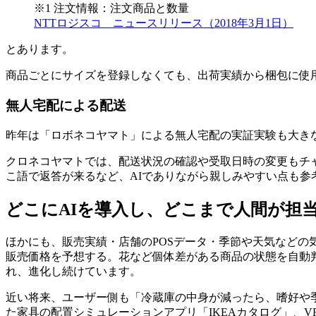
※1 注文情報：注文商品と数量
NTTロジスコ ニュースリリース（2018年3月1日）
とあります。
商品ごとにサイズを登録しなくても、出荷実績から梱包に使
無人宅配による配送
昨年は「ロボネコヤマト」による無人宅配の実証実験も大き
クロネコヤマトでは、配送状況の確認や受取日時の変更もチ
こ語で返答が来るなど、AIでありながら親しみやすい点も参
どこにAIを導入し、どこまで人間が担
ほかにも、販売実績・店舗のPOSデータ・季節や天気など
販売価格を予想する。花など個体差がある商品の状態を自動判
れ、進化し続けています。
近い将来、ユーザー側も「冷蔵庫の中身が減ったら、嗜好や季節を考
た家具の配置シミュレーションアプリ「IKEAカタログ」、VR（V