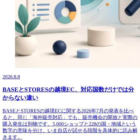
2026.8.8
BASEとSTORESの越境EC、対応国数だけでは分
からない違い
BASEとSTORESの越境ECに関する2026年7月の発表を比べ
ると、同じ「海外販売対応」でも、販売機会の開放と実際の
購入発生は別物です。5,000ショップと228の国・地域という
数字の意味を分け、いま自店が試せる段階を具体的に読み解
きます。