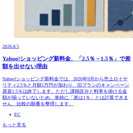
2026.8.5
Yahoo!ショッピング新料金、「2.5％－1.5％」で差
額を出せない理由
Yahoo!ショッピング新料金では、2026年9月から売上ロイヤ
リティ2.5％と月額1万円が加わり、旧プランのキャンペーン
原資1.5％は終了します。ただし課税区分と料率を掛ける金
額が揃っていないため、単純に「差は1％」とは計算できま
せん。比較の順番を整理します。
EC
もっと見る