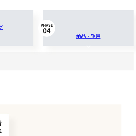
グ
納品・運用