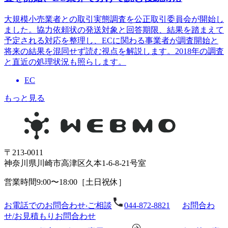
大規模小売業者との取引実態調査を公正取引委員会が開始し
ました。協力依頼状の発送対象と回答期限、結果を踏まえて
予定される対応を整理し、ECに関わる事業者が調査開始と
将来の結果を混同せず読む視点を解説します。2018年の調査
と直近の処理状況も照らします。
EC
もっと見る
〒213-0011
神奈川県川崎市⾼津区久本1-6-8-21号室
営業時間9:00〜18:00［⼟⽇祝休］
お電話でのお問合わせ‧ご相談
044-872-8821
お問合わ
せ/お⾒積もり
お問合わせ