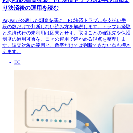
PayPalの調査発表、EC決済トラブルは手段追加よ
り決済後の運用を読む
PayPalが公表した調査を基に、EC決済トラブルを支払い手
段の数だけで判断しない読み方を解説します。トラブル経験
と決済代行の未利用は因果とせず、取引ごとの確認先や保護
制度の適用可否を、日々の運用で確かめる視点を整理しま
す。調査対象の範囲と、数字だけでは判断できない点も押さ
えます。
EC